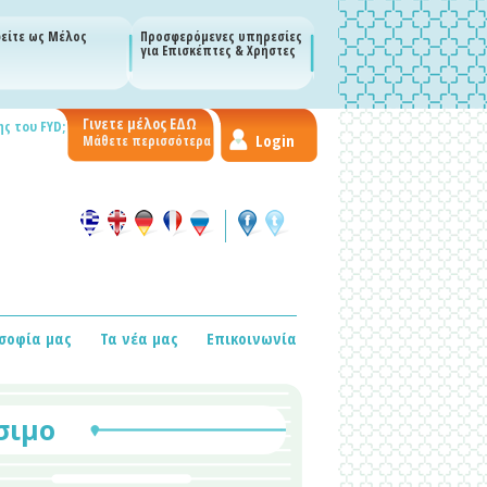
είτε ως Μέλος
Προσφερόμενες υπηρεσίες
για Επισκέπτες & Χρήστες
Γινετε μέλος ΕΔΩ
ς του FYD;
Login
Μάθετε περισσότερα
σοφία μας
Τα νέα μας
Επικοινωνία
σιμο