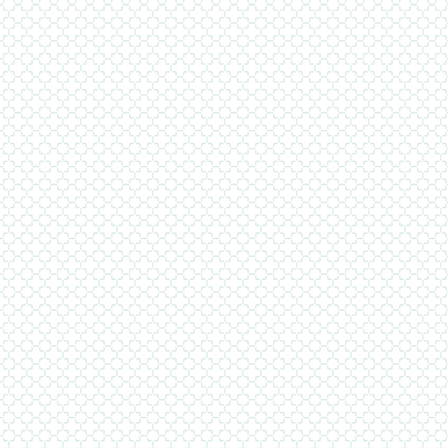
Find
εσωτ
δυν
συνδ
Υψη
πλη
ότι
συνδ
καθο
λειτ
αποτ
ασθε
Ανθ
Find
ανάπ