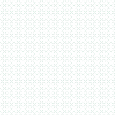
Find
στο
ιστ
Find
πάρθ
αρχέ
περι
αίσθ
πλέο
μεγά
γεωγ
πλησ
παρέ
Εσω
qual
νωρ