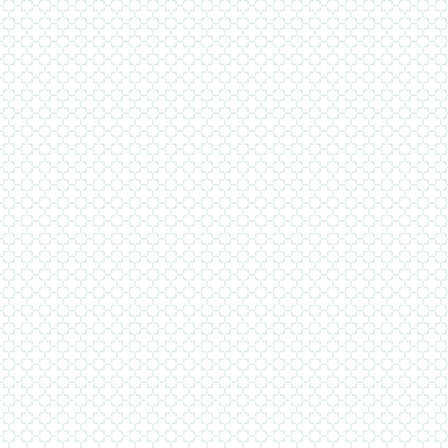
επα
επαγ
της 