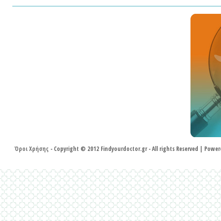
κατα
δυν
συν
υπηρ
Άμεσ
επιπ
πλη
λειτ
εκε
αναζ
πληρ
Όροι Χρήσης
- Copyright © 2012 Findyourdoctor.gr - All rights Reserved | Pow
ένα 
λειτ
Σαφ
έχει