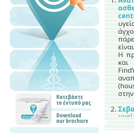
Ανάπ
ασθ
centr
υγεί
άγχο
πάρε
είνα
Η πρ
και
Find
ανα
(hou
στην
Σεβ
υγεί
Find
Επα